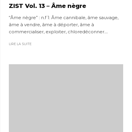
ZIST Vol. 13 – Âme nègre
“Âme nègre” : n.f 1: Âme cannibale, âme sauvage,
âme à vendre, âme à déporter, âme à
commercialiser, exploiter, chloredéconner....
LIRE LA SUITE