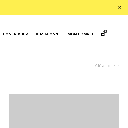
0
 CONTRIBUER
JE M’ABONNE
MON COMPTE
Aléatoire