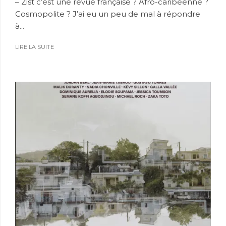
– Zist c’est une revue française ? Afro-caribéenne ?
Cosmopolite ? J’ai eu un peu de mal à répondre
à...
LIRE LA SUITE