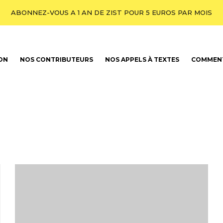
ABONNEZ-VOUS A 1 AN DE ZIST POUR 5 EUROS PAR MOIS
ION
NOS CONTRIBUTEURS
NOS APPELS À TEXTES
COMMENT