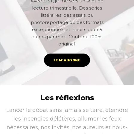
Avec ZIST, je me sers un shot de
lecture trimestrielle. Des séries
littéraires, des essais, du
photoreportage ou des formats
exceptionnels et inédits pour 5
euros par mois. Contenu 100%
original.
JE M'ABONNE
Les réflexions
Lancer le débat sans jamais se taire, éteindre
les incendies délétères, allumer les feux
nécessaires, nos invités, nos auteurs et nous-