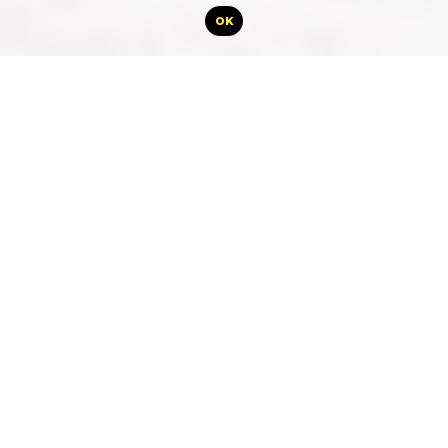
OK
“Il n’y a pas la guerre, mais les
frères ne s’entendront jamais “
Proverbe africain
M
es yeux s’ouvrent avec un hoquet
du bourdonnement de l’avion. J’ai
l’impression de sortir d’un long
tunnel. Je m’étais endormi
lourdement, incapable de rêver, du sommeil de celui