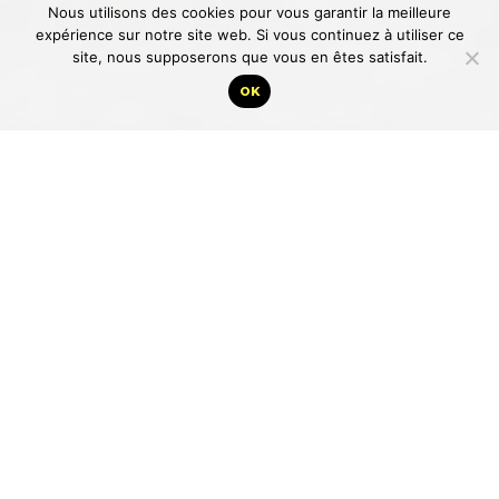
Nous utilisons des cookies pour vous garantir la meilleure
expérience sur notre site web. Si vous continuez à utiliser ce
site, nous supposerons que vous en êtes satisfait.
OK
J’ai rencontré un fabricant de colliers
Qui habite une cahute près de la plage.
Mutique ou bavard, dense et philosophe comme le
lendemain d’une averse de pluie,
Pétri de sable et de sueur
À l’ombre d’un argousier et mille graines de tous
arbres, qui sont sources de son orgueil de sans-abri.
“Toute l’île est en lui”
Disent les voisins du bourg
Qui l’appellent “le chabin”.