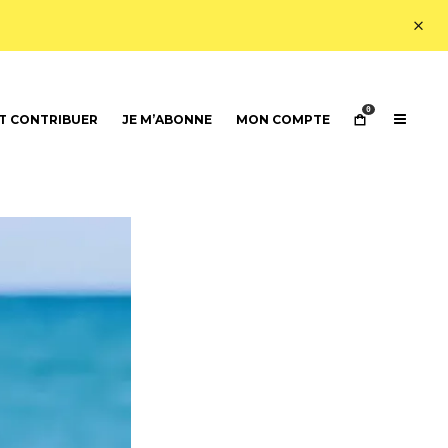
0
 CONTRIBUER
JE M’ABONNE
MON COMPTE