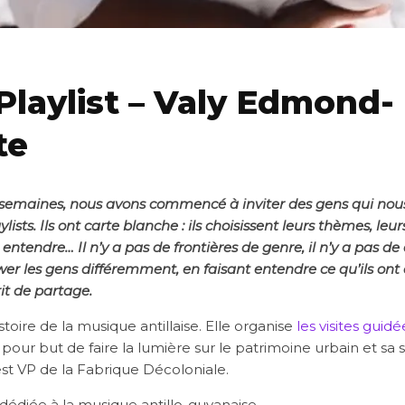
Playlist – Valy Edmond-
te
semaines, nous avons commencé à inviter des gens qui nous
ists. Ils ont carte blanche : ils choisissent leurs thèmes, leurs
 entendre… Il n’y a pas de frontières de genre, il n’y a pas d
iewer les gens différemment, en faisant entendre ce qu’ils ont 
it de partage.
toire de la musique antillaise. Elle organise
les visites guidé
 pour but de faire la lumière sur le patrimoine urbain et sa s
est VP de la Fabrique Décoloniale.
t dédiée à la musique antillo-guyanaise.