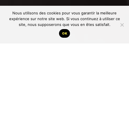
Nous utilisons des cookies pour vous garantir la meilleure
expérience sur notre site web. Si vous continuez à utiliser ce
site, nous supposerons que vous en êtes satisfait.
OK
INVESTISSEZ EN MÉTROPOLE. PENSEZ À L’AVENIR
DE VOS ENFANTS
Métropole ! Avez-vous jamais repéré sur une carte du
monde un pays qui s’appelle Métropole ? Je
m’évertue à le répéter à ces idiots d’élèves. « Mais,
Madame c’est comme ça qu’on dit à la télé, dans les
journaux ». Et aussi dans la bouche des ministres et
des envoyésdépêchés, rapidement briefés avant leur