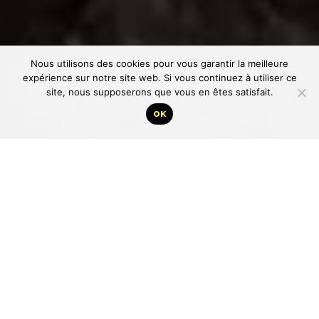
Nous utilisons des cookies pour vous garantir la meilleure
expérience sur notre site web. Si vous continuez à utiliser ce
site, nous supposerons que vous en êtes satisfait.
OK
A mon retour du lycée de l’autre côté de la voie, je
me rends compte d’un dispositif impressionnant de
politiques en tenue de politiques antillais, c’est-à-dire
avec de très larges chapeaux bakoua qu’ils portent
dès qu’ils doivent effectuer des sorties au sein du
peuple. Ils ressemblent à des vautours .Ils sont
debout avec force secrétaires qui prennent des