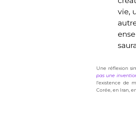
créat
vie, 
autr
ense
saura
Une réflexion si
pas une inventio
l’existence de 
Corée, en Iran, e