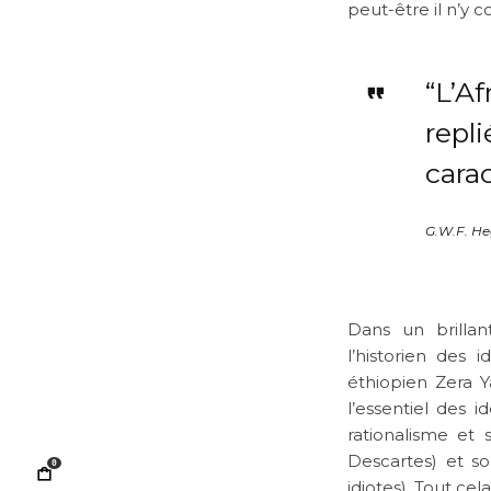
peut-être il n’y c
“L’A
repl
carac
G.W.F. He
Dans un brillant
l’historien des 
éthiopien Zera 
l’essentiel des 
rationalisme et 
Descartes) et s
0
idiotes). Tout cel