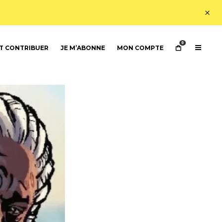
0
 CONTRIBUER
JE M’ABONNE
MON COMPTE