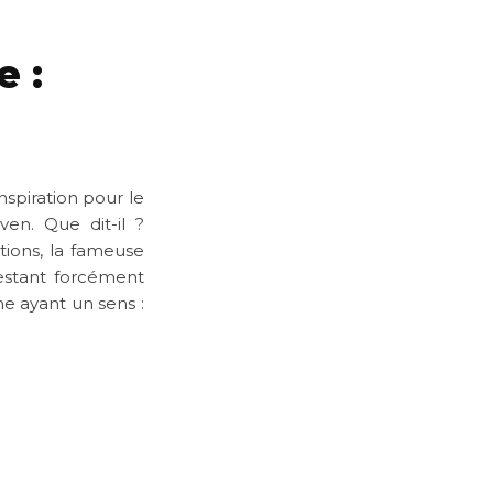
e :
nspiration pour le
en. Que dit-il ?
tions, la fameuse
festant forcément
me ayant un sens :