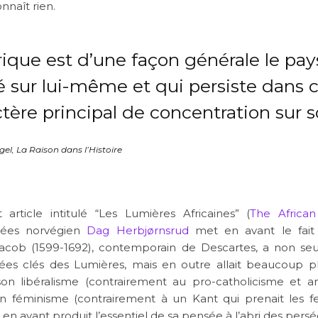
onnaît rien.
frique est d’une façon générale le pay
ié sur lui-même et qui persiste dans 
tère principal de concentration sur so
gel,
La Raison dans l’Histoire
 article intitulé “Les Lumières Africaines” (
The Africa
idées norvégien
Dag Herbjørnsrud
met en avant le fait
Yacob (1599-1692), contemporain de Descartes, a non s
idées clés des Lumières, mais en outre allait beaucoup p
son libéralisme (contrairement au pro-catholicisme et a
on féminisme (contrairement à un Kant qui prenait les
a en ayant produit l’essentiel de sa pensée à l’abri des pers