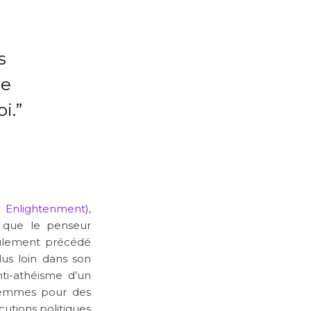
s
ce
i.”
n Enlightenment
),
 que le penseur
eulement précédé
lus loin dans son
nti-athéisme d’un
 femmes pour des
écutions politiques