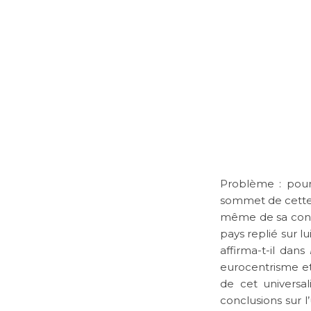
Problème : pour
sommet de cette r
même de sa conce
pays replié sur l
affirma-t-il dans
L
eurocentrisme et
de cet universa
conclusions sur l