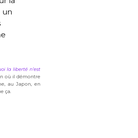
ur la
, un
s
ne
i la liberté n’est
n où il démontre
ne, au Japon, en
e ça.