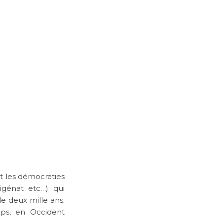
et les démocraties
igénat etc…) qui
de deux mille ans.
ps, en Occident