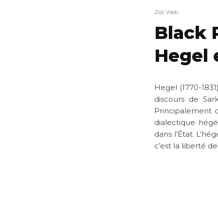
Zist Web
Black 
Hegel 
Hegel (1770-1831)
discours de Sar
Principalement q
dialectique hégé
dans l’État. L’hé
c’est la liberté