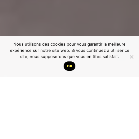
Nous utilisons des cookies pour vous garantir la meilleure
expérience sur notre site web. Si vous continuez à utiliser ce
site, nous supposerons que vous en êtes satisfait.
OK
Chronique de Ralé Ralé, dir. Pierre Gurgand
Ralé Ralé
est un film documentaire réalisé en 1974,
tourné dans le Nord-Caraïbe de la Martinique,
principalement au Carbet et à Saint-Pierre. Une