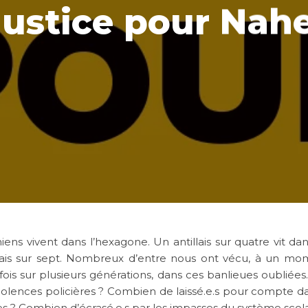
Justice pour Nahe
ns vivent dans l’hexagone. Un antillais sur quatre vit da
ais sur sept. Nombreux d’entre nous ont vécu, à un mo
fois sur plusieurs générations, dans ces banlieues oublié
iolences policières ? Combien de laissé.e.s pour compte d
es ? Combien d’écrasé.e.s par les impasses du système scola