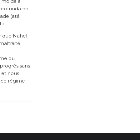
 molda a
 profunda no
tade (até
ta.
ce que Nahel
maltraité
sme qui
e progrès sans
 et nous
s ce régime