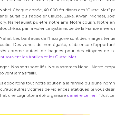
 Nahel. Chaque année, 40 000 étudiants des “Outre-Mer” pa
ahel aurait pu s’appeler Claude, Zaka, Kiwan, Michael, Joe
ry. Nahel aurait pu être notre ami. Notre cousin. Notre e
ntouché.e.s par la violence systémique de la France envers 
Nahel. Les banlieues de l’hexagone sont des marges tenues
cratie. Des zones de non-égalité, d’absence d’opportunit
sés comme autant de bagnes pour des citoyens de s
t souvent les Antilles et les Outre-Mer
.
anger. Nos sorts sont liés. Nous sommes Nahel. Notre empa
oivent jamais faillir.
ous apportons tout notre soutien à la famille du jeune hom
si qu’aux autres victimes de violences étatiques. Si vous désir
ahel, une cagnotte a été organisée
derrière ce lien
. #Justi