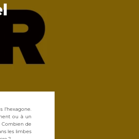
l
ns l’hexagone.
ment ou à un
es. Combien de
ans les limbes
ire ?