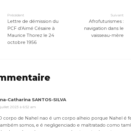
Précédent
Suivant
Lettre de démission du
Afrofuturismes :
PCF d’Aimé Césaire à
navigation dans le
Maurice Thorez le 24
vaisseau-mère
octobre 1956
mmentaire
na-Catharina SANTOS-SILVA
 juillet 2023 à 6:52 am
O corpo de Nahel nao é um corpo alheio porque Nahel é fe
também somos, e é negligenciado e maltratado como ta