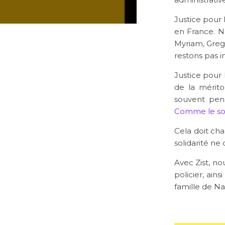
Justice pour
en France. N
Myriam, Grego
restons pas i
Justice pour 
de la mérito
souvent pen
Comme le son
Cela doit ch
solidarité ne d
Avec Zist, n
policier, ain
famille de N