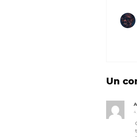
Un co
A
4