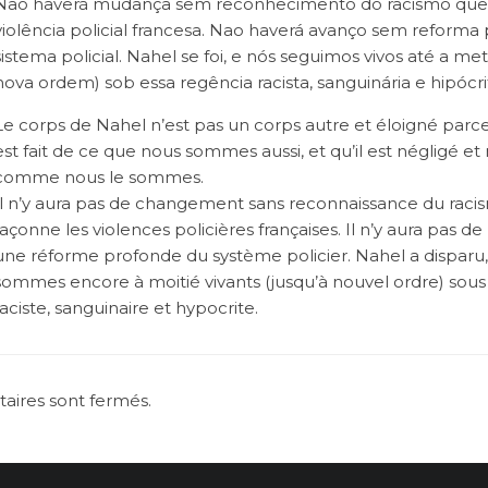
Nao haverá mudança sem reconhecimento do racismo que
violência policial francesa. Nao haverá avanço sem reforma
sistema policial. Nahel se foi, e nós seguimos vivos até a me
nova ordem) sob essa regência racista, sanguinária e hipócri
Le corps de Nahel n’est pas un corps autre et éloigné par
est fait de ce que nous sommes aussi, et qu’il est négligé et 
comme nous le sommes.
Il n’y aura pas de changement sans reconnaissance du raci
façonne les violences policières françaises. Il n’y aura pas d
une réforme profonde du système policier. Nahel a disparu,
sommes encore à moitié vivants (jusqu’à nouvel ordre) sou
raciste, sanguinaire et hypocrite.
ires sont fermés.