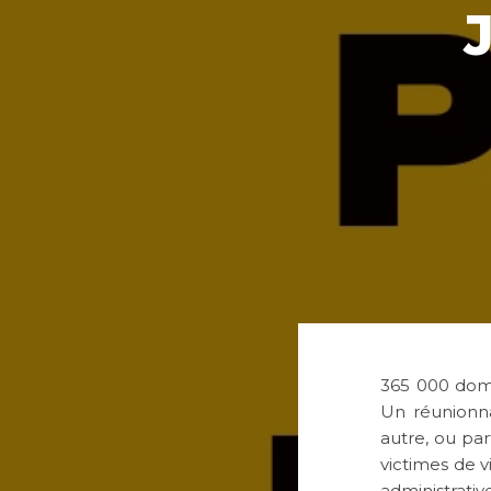
365 000 domie
Un réunionn
autre, ou par
victimes de v
administrativ