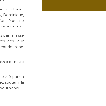
rtent étudier
y, Dominique,
nfant. Nous ne
nos sociétés.
 par la laisse
és, des lieux
econde zone.
thie et notre
me tué par un
ez soutenir la
cepourNahel