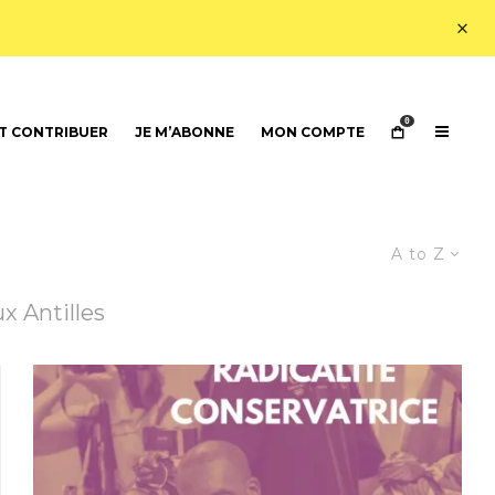
0
 CONTRIBUER
JE M’ABONNE
MON COMPTE
A to Z
x Antilles