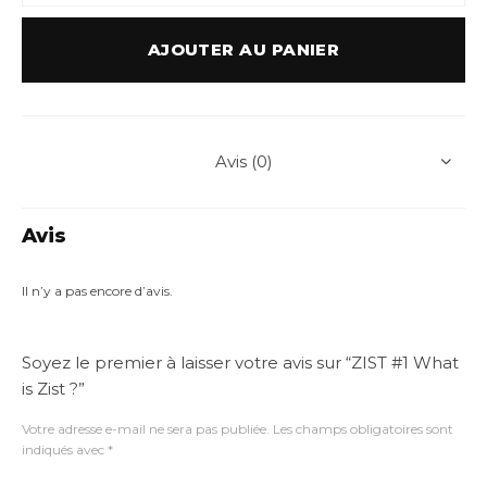
AJOUTER AU PANIER
Avis (0)
Avis
Il n’y a pas encore d’avis.
Soyez le premier à laisser votre avis sur “ZIST #1 What
is Zist ?”
Votre adresse e-mail ne sera pas publiée.
Les champs obligatoires sont
indiqués avec
*