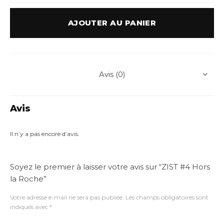
AJOUTER AU PANIER
Avis (0)
Avis
Il n’y a pas encore d’avis.
Soyez le premier à laisser votre avis sur “ZIST #4 Hors
la Roche”
Votre adresse e-mail ne sera pas publiée.
Les champs obligatoires sont
indiqués avec
*