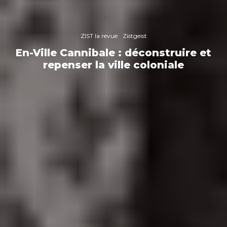
ZIST la revue
Zistgeist
En-Ville Cannibale : déconstruire et
repenser la ville coloniale