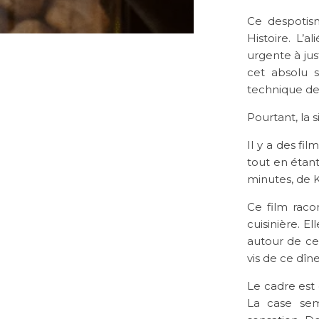
Ce despotis
Histoire. L’a
urgente à jus
cet absolu 
technique de 
Pourtant, la 
Il y a des fi
tout en étan
minutes, de K
Ce film rac
cuisinière. E
autour de cel
vis de ce dîn
Le cadre est 
La case sem