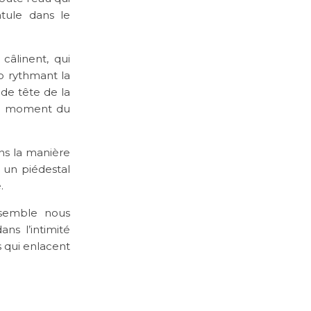
tule dans le
 câlinent, qui
io rythmant la
de tête de la
 le moment du
ans la manière
r un piédestal
.
 semble nous
ns l’intimité
 qui enlacent