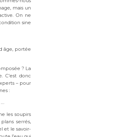
 : sommes-nous
mage, mais un
active. On ne
condition sine
d âge, portée
composée ? La
e. C’est donc
experts – pour
nes :
» …
e les soupirs
plans serrés,
l et le savoir-
oute l’eau qui