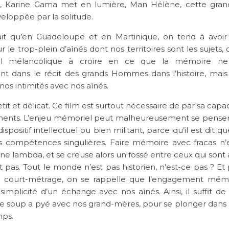
m, Karine Gama met en lumière, Man Hélène, cette gran
loppée par la solitude.
it qu’en Guadeloupe et en Martinique, on tend à avoir 
r le trop-plein d’aînés dont nos territoires sont les sujets, 
el mélancolique à croire en ce que la mémoire ne 
t dans le récit des grands Hommes dans l’histoire, mais 
 nos intimités avec nos aînés.
etit et délicat. Ce film est surtout nécessaire de par sa capac
ents. L’enjeu mémoriel peut malheureusement se pense
ispositif intellectuel ou bien militant, parce qu’il est dit q
s compétences singulières. Faire mémoire avec fracas n’es
e lambda, et se creuse alors un fossé entre ceux qui sont
t pas. Tout le monde n’est pas historien, n’est-ce pas ? Et 
e court-métrage, on se rappelle que l’engagement mémo
 simplicité d’un échange avec nos aînés. Ainsi, il suffit de
e soup a pyé avec nos grand-mères, pour se plonger dans l
mps.