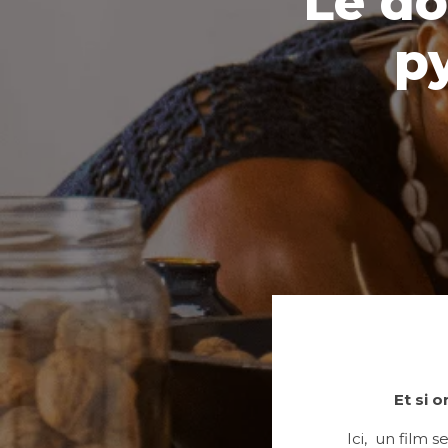
Le do
p
Et si 
Ici, un film 