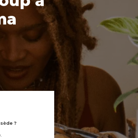
Soup a
ma
bsède ?
e.