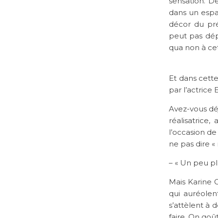
sensation. De
dans un espa
décor du pré
peut pas dépl
qua non à ce
Et dans cett
par l’actric
Avez-vous dé
réalisatrice
l’occasion de
ne pas dire «
– « Un peu plu
Mais Karine 
qui auréolen
s’attèlent à d
faire. On goû