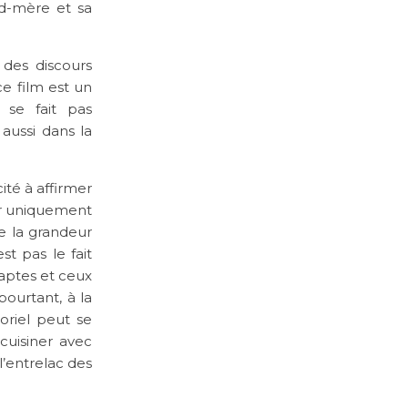
d-mère et sa
des discours
ce film est un
se fait pas
aussi dans la
ité à affirmer
r uniquement
ue la grandeur
t pas le fait
 aptes et ceux
pourtant, à la
riel peut se
 cuisiner avec
’entrelac des