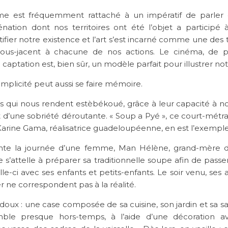
me est fréquemment rattaché à un impératif de parler 
liénation dont nos territoires ont été l’objet a particip
tifier notre existence et l’art s’est incarné comme une des
sous-jacent à chacune de nos actions. Le cinéma, de p
captation est, bien sûr, un modèle parfait pour illustrer no
simplicité peut aussi se faire mémoire.
lms qui nous rendent estèbékoué, grâce à leur capacité à 
t d’une sobriété déroutante. « Soup a Pyé », ce court-métr
arine Gama, réalisatrice guadeloupéenne, en est l’exemple 
onte la journée d’une femme, Man Hélène, grand-mère 
lle s’attelle à préparer sa traditionnelle soupe afin de pa
le-ci avec ses enfants et petits-enfants. Le soir venu, ses a
er ne correspondent pas à la réalité.
doux : une case composée de sa cuisine, son jardin et sa s
ble presque hors-temps, à l’aide d’une décoration ava