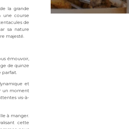
de la grande
é à une course
 tentacules de
ar sa nature
tre majesté.
nous émouvoir,
age de quinze
parfait.
dynamique et
sser un moment
ttentes vis-à-
alle à manger.
lisant cette