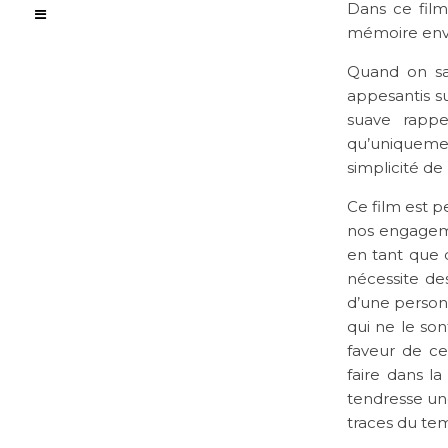
Dans ce fil
mémoire enve
Quand on sa
appesantis su
suave rapp
qu’uniquemen
simplicité de
Ce film est p
nos engagem
en tant que d
nécessite de
d’une personn
qui ne le son
faveur de c
faire dans la
tendresse un
traces du te