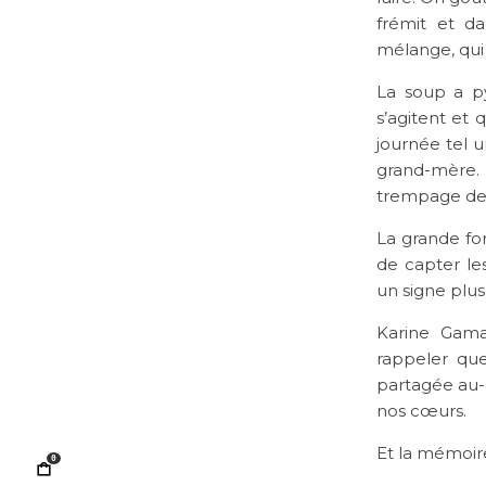
frémit et d
mélange, qui 
La soup a pyé
s’agitent et 
journée tel 
grand-mère. 
trempage de p
La grande for
de capter les
un signe plus 
Karine Gama
rappeler que
partagée au-
nos cœurs.
Et la mémoire 
0