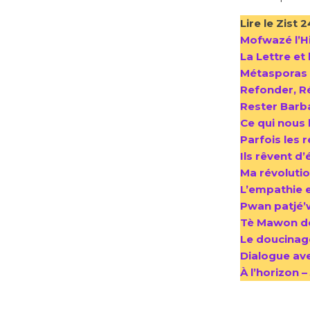
Lire le Zist 
Mofwazé l’Hi
La Lettre et 
Métasporas 
Refonder, Ré
Rester Barba
Ce qui nous l
Parfois les 
Ils rêvent d
Ma révolutio
L’empathie es
Pwan patjé’w
Tè Mawon de
Le doucinage
Dialogue ave
À l’horizon 