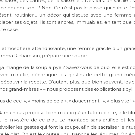
s vases, des cadres, de la vaisselle… Dès lors, on vacille
ce doudouisant ? Non. Ce n’est pas le passé qui habite l’i
sent, routinier… un décor qui discute avec une femme 
acer ses objets. Ils sont ancrés, immuables, en tant que 
tte case.
e atmosphère attendrissante, une femme gracile d’un gran
e Emma Richardson, prépare une soupe.
jà mangé de la soup a pyé ? Savez-vous de quoi elle est 
, avec minutie, décortique les gestes de cette grand-mèr
 découvrir la recette. D’autant plus, que bien souvent, les 
 nos grand-mères » – nous proposent des explications sibylli
s de ceci », « moins de cela », « doucement ! », « plus vite ! 
Gama nous propose bien mieux qu’un tuto recette, elle film
t le mystère de ce plat. Le montage sans artifice et les 
évoiler les gestes qui font la soupe, afin de sacraliser le ritue
te le plat. On est le couteau qui tranche les légumes. On éc