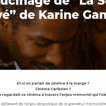
ucinage de “La 
yé” de Karine Ga
Et si on parlait de cinéma à la marge ?
Cinéma Caribéen ?
on regardait ce cinéma à travers l’enjeu mémoriel qui l’o
se défaisant de l’enjeu despotique de la grandeur mémoriell