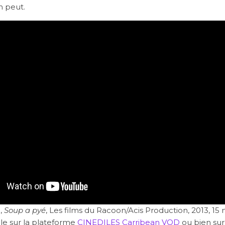
n peut.
,
Soup a pyé
, Les films du Racoon/Acis Production, 2013, 15 
le sur la plateforme
CINEDILES Carribean VOD
ou bien su