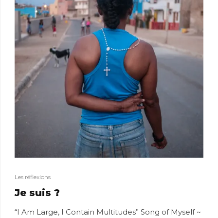
Les réflexions
Je suis ?
“I Am Large, I Contain Multitudes” Song of Myself ~