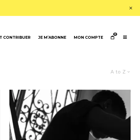
0
 CONTRIBUER
JE M’ABONNE
MON COMPTE
A to Z