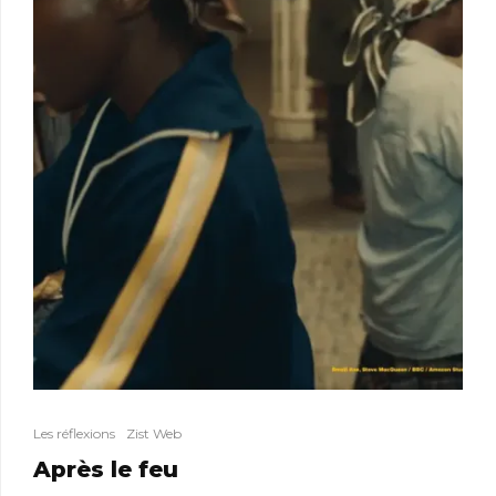
Les réflexions
Zist Web
Après le feu