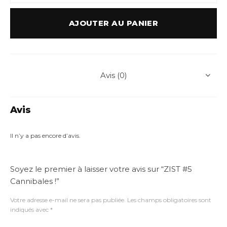
AJOUTER AU PANIER
Avis (0)
Avis
Il n’y a pas encore d’avis.
Soyez le premier à laisser votre avis sur “ZIST #5
Cannibales !”
Votre adresse e-mail ne sera pas publiée.
Les champs obligatoires sont
indiqués avec
*